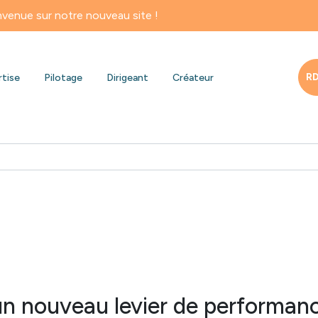
otre nouveau site !
RD
rtise
Pilotage
Dirigeant
Créateur
 un nouveau levier de performanc