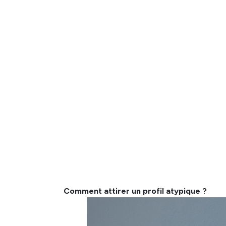
Parmi les
un fonc
Intellect
ou un Tro
des traits
valoriser.
grande c
Comment attirer un profil atypique ?