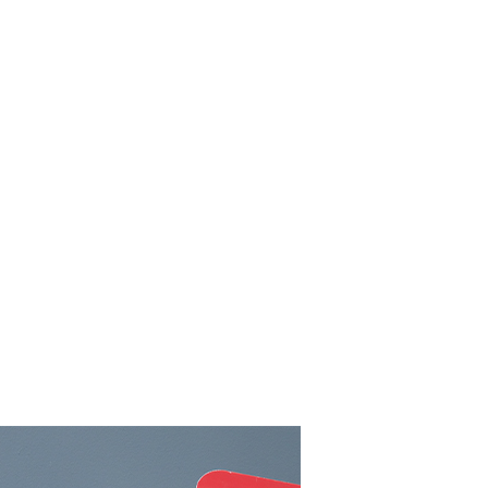
nnes ayant
entiels
ique (TSA)
TDA/H) ont
 repérer et
doués d’une
ein d’une