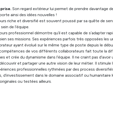
eprise.
Son regard extérieur lui permet de prendre davantage de r
porte ainsi des idées nouvelles !
urs riche et diversifié est souvent poussé par sa quête de sens
 sein de l’équipe.
urs professionnel démontre qu’il est capable de s’adapter rapid
bien ses missions. Ses expériences parfois très opposées les 
rateur ayant évolué sur le même type de poste depuis le début
mpétences de vos différents collaborateurs fait toute la diffé
et crée du dynamisme dans l’équipe. Il ne craint pas d’avoir un 
couvrir et partager une autre vision de leur métier. Il stimule l
iences professionnelles rythmées par des process diversifié
 d’investissement dans le domaine associatif ou humanitaire lu
riginales ou testées ailleurs.