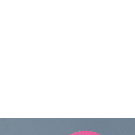
 profils atypiques, on compte également les perso
tionnement neurocognitif différent. Les Hauts Pot
uels (HPI), ceux ayant un Trouble du Spectre Autist
uble de l’Attention avec ou sans Hyperactivité (
 de personnalité intéressante qu'il est important de
 Agiles, inventifs, souvent autodidactes mais aussi 
apacité d’analyse… Ils ont beaucoup à apporter au s
équipe et pour l’entreprise.