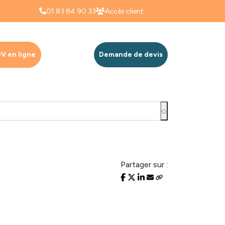
01 83 84 90 33
Accès client
V en ligne
Demande de devis
Partager sur :