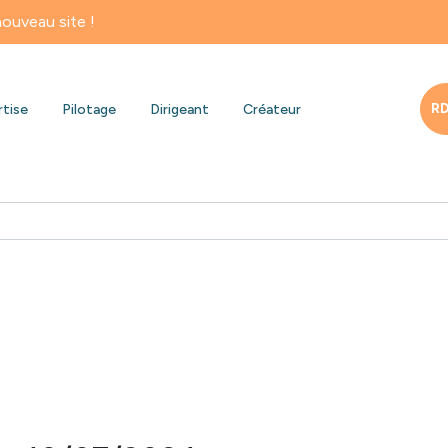
 !
RD
rtise
Pilotage
Dirigeant
Créateur