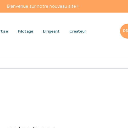
ur notre nouveau site !
RD
rtise
Pilotage
Dirigeant
Créateur