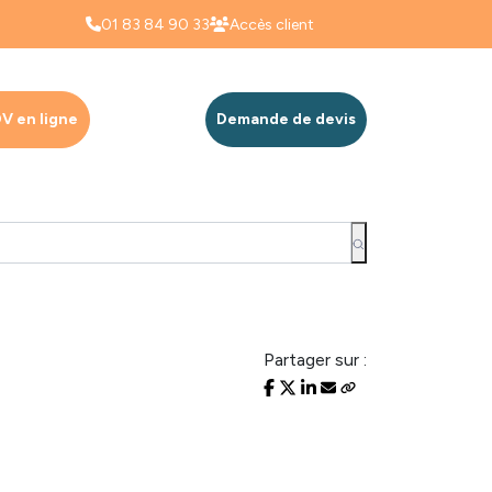
01 83 84 90 33
Accès client
V en ligne
Demande de devis
Partager sur :