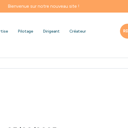
e sur notre nouveau site !
RD
rtise
Pilotage
Dirigeant
Créateur