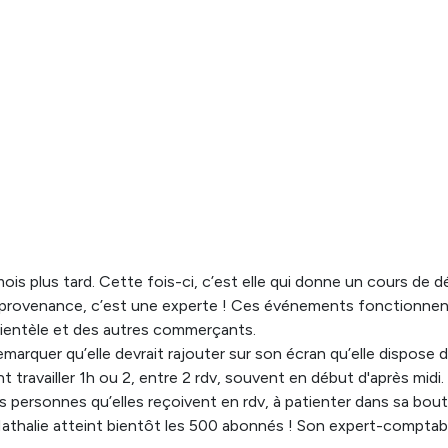
es clientes sont déjà là ! Elle comptabilise 15 client
n de 10h, et 8 clientes sur la session de 14h. Son a
 et efficace dans ses conseils déco, les clientes 
uvrent les merveilleux thés de Nathalie qu'elle prop
on. Ces 2 sessions lui permettent d’encaisser 350€ 
d'affaires supplémentaires.
mois plus tard. Cette fois-ci, c’est elle qui donne un cours de 
r provenance, c’est une experte ! Ces événements fonctionnen
clientèle et des autres commerçants.
t remarquer qu’elle devrait rajouter sur son écran qu’elle dispose
nt travailler 1h ou 2, entre 2 rdv, souvent en début d'après mid
personnes qu’elles reçoivent en rdv, à patienter dans sa boutiq
thalie atteint bientôt les 500 abonnés ! Son expert-comptable 