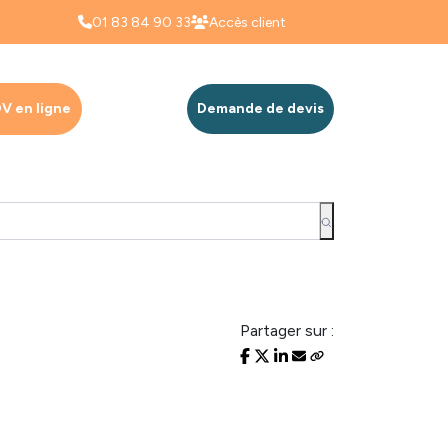
01 83 84 90 33
Accès client
V en ligne
Demande de devis
Partager sur :