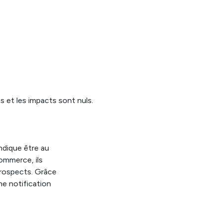
 et les impacts sont nuls.
indique être au
ommerce, ils
prospects. Grâce
ne notification