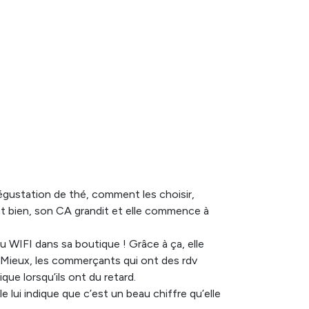
es pour la
mie est
apprécient
ose à la
de chiffre
dégustation de thé, comment les choisir,
t bien, son CA grandit et elle commence à
 du WIFI dans sa boutique ! Grâce à ça, elle
i. Mieux, les commerçants qui ont des rdv
ue lorsqu’ils ont du retard.
lui indique que c’est un beau chiffre qu’elle