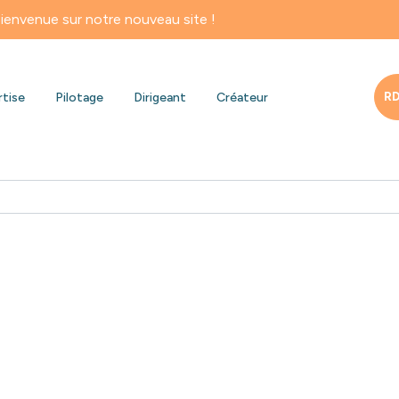
ur notre nouveau site !
RD
rtise
Pilotage
Dirigeant
Créateur