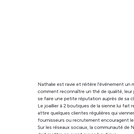
A 9h30, s
sessio
pédagogue
et déco
dégustati
Nathalie est ravie et réitère l'événement un 
comment reconnaître un thé de qualité, leu
se faire une petite réputation auprès de sa 
Le joaillier à 2 boutiques de la sienne lui fai
attire quelques clientes régulières qui vienne
fournisseurs ou recrutement encouragent les 
Sur les réseaux sociaux, la communauté de Na