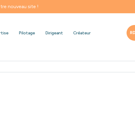
au site !
RD
rtise
Pilotage
Dirigeant
Créateur